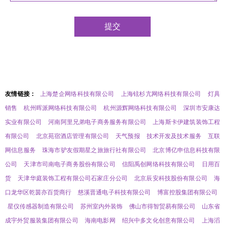
友情链接：
上海楚企网络科技有限公司
上海铉杉亢网络科技有限公司
灯具
销售
杭州晖派网络科技有限公司
杭州源辉网络科技有限公司
深圳市安康达
实业有限公司
河南阿里兄弟电子商务服务有限公司
上海斯卡伊建筑装饰工程
有限公司
北京苑宿酒店管理有限公司
天气预报
技术开发及技术服务
互联
网信息服务
珠海市驴友假期星之旅旅行社有限公司
北京博亿申信息科技有限
公司
天津市司南电子商务股份有限公司
信阳禹创网络科技有限公司
日用百
货
天津华庭装饰工程有限公司石家庄分公司
北京辰安科技股份有限公司
海
口龙华区乾茵亦百货商行
慈溪晋通电子科技有限公司
博富控股集团有限公司
星仪传感器制造有限公司
苏州室内外装饰
佛山市得智贸易有限公司
山东省
成宇外贸服装集团有限公司
海南电影网
绍兴中多文化创意有限公司
上海滔