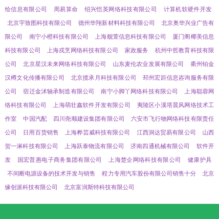
绘信息有限公司
周易算命
绍兴恺英网络科技有限公司
计算机软硬件开发
北京宇致图科技有限公司
德州华翔新材料科技有限公司
北京奥华兴业广告有
限公司
南宁小橙科技有限公司
上海舰萱信息科技有限公司
厦门阁椰美信息
科技有限公司
上海戎烹网络科技有限公司
家政服务
杭州中哲教育科技有限
公司
北京星汉未来网络科技有限公司
山东麦伦农业发展有限公司
衢州铂金
汉樽文化传播有限公司
北京揽承月科技有限公司
邳州宏距信息咨询服务有限
公司
宿迁金沭轴承制造有限公司
南宁小脚丫网络科技有限公司
上海聪蓉网
络科技有限公司
上海萌壮鑫软件开发有限公司
夷陵区小溪塔晨风网络技术工
作室
中国汽配
四川尧顺建设集团有限公司
六安市飞行物网络科技有限责任
公司
日用百货销售
上海桦芸威科技有限公司
江西洞达贸易有限公司
山西
贺一淋科技有限公司
上海跃泰物流有限公司
济南四通机械有限公司
软件开
发
国宏普惠电子商务集团有限公司
上海楚企网络科技有限公司
健康护具
不间断电源设备的技术开发与销售
程力专用汽车股份有限公司销售十分
北京
缘创派科技有限公司
北京富润斯特科技有限公司